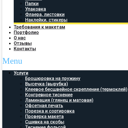
Папки
Упаковка
Флаера, листовки
Наклейки, стикеры
Требования к макетам
Портфолио
О нас
Отзывы
Контакты
Menu
Услуги
Брошюровка на пружину
Высечка (вырубка)
Клеевое бесшвейное скрепление (термоклей)
Конгревное тиснение
Ламинация (глянец и матовая)
Офсетная печать
Порезка и сортировка
Проверка макета
Сшивка на скобы
Тиснение фольгой