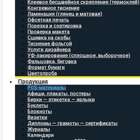
Клеевое бесшвейное скрепление (термоклей)
Конгревное тиснение
Ламинация (глянец и матовая)
Офсетная печать
Порезка и сортировка
Проверка макета
Сшивка на скобы
Тиснение фольгой
Услуги дизайнера
УФ-лакирование (сплошное, выборочное)
Фальцовка, биговка
Формат бумаги
Цветопроба
Продукция
POS-материалы
Афиши, плакаты, постеры
Бирки — этикетка — ярлыки
Буклеты
Блокноты
Визитки
Дипломы — грамоты — сертификаты
Журналы
Календари