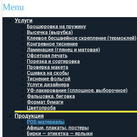
Menu
Услуги
Брошюровка на пружину
Высечка (вырубка)
Клеевое бесшвейное скрепление (термоклей)
Конгревное тиснение
Ламинация (глянец и матовая)
Офсетная печать
Порезка и сортировка
Проверка макета
Сшивка на скобы
Тиснение фольгой
Услуги дизайнера
УФ-лакирование (сплошное, выборочное)
Фальцовка, биговка
Формат бумаги
Цветопроба
Продукция
POS-материалы
Афиши, плакаты, постеры
Бирки — этикетка — ярлыки