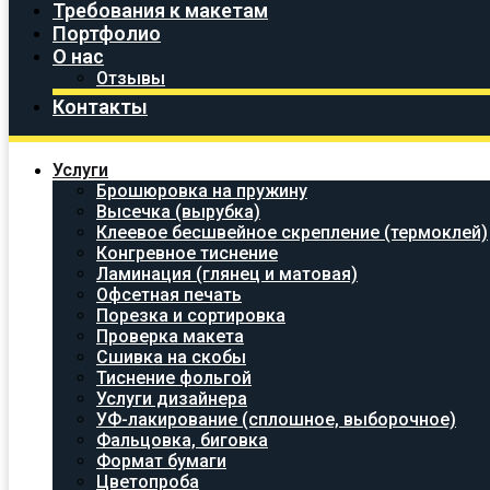
Требования к макетам
Портфолио
О нас
Отзывы
Контакты
Услуги
Брошюровка на пружину
Высечка (вырубка)
Клеевое бесшвейное скрепление (термоклей)
Конгревное тиснение
Ламинация (глянец и матовая)
Офсетная печать
Порезка и сортировка
Проверка макета
Сшивка на скобы
Тиснение фольгой
Услуги дизайнера
УФ-лакирование (сплошное, выборочное)
Фальцовка, биговка
Формат бумаги
Цветопроба